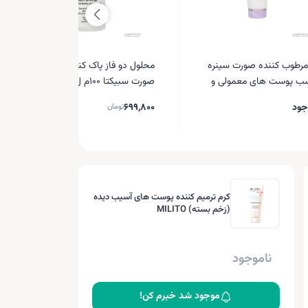
مرطوب کننده صورت سینره
محلول دو فاز پاک کننده آرایش
ب پوست های معمولی و
صورت سبیکتا 100م ل
ی لیتر
جود
699,800
تومان
کرم ترمیم کننده پوست های آسیب دیده
(زخم بسته) MILITO
ناموجود
موجود شد خبرم کن!