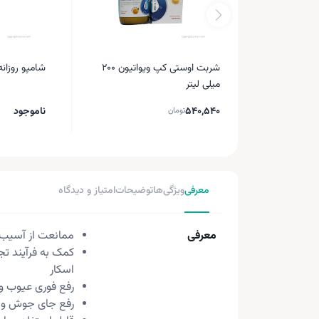
شربت اوستی کپ ویواتیون 200
شامپو روزانه ادلیو
میلی لیتر
540,540
ناموجود
تومان
معرفی
ویژگی‌ها
توضیحات
امتیاز و دیدگاه
معرفی
ممانعت از آسیب
کمک به فرآیند تج
اسکار
رفع فوری عیوب و 
رفع جای جوش و آ