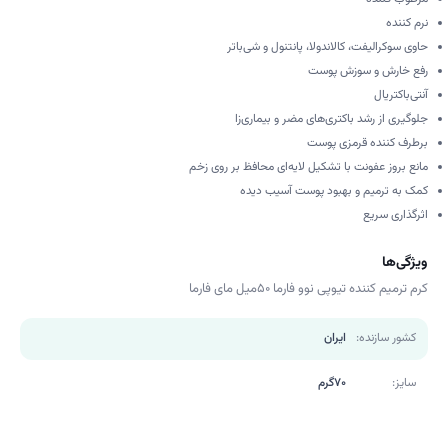
نرم کننده
حاوی سوکرالیفت، کالاندولا، پانتنول و شی‌باتر
رفع خارش و سوزش پوست
آنتی‌باکتریال
جلوگیری از رشد باکتری‌های مضر و بیماری‌زا
برطرف کننده قرمزی پوست
مانع بروز عفونت با تشکیل لایه‌ای محافظ بر روی زخم
کمک به ترمیم و بهبود پوست آسیب دیده
اثرگذاری سریع
ویژگی‌ها
کرم ترمیم کننده تیوپی نوو فارما 50میل مای فارما
کشور سازنده:
ایران
سایز:
70گرم