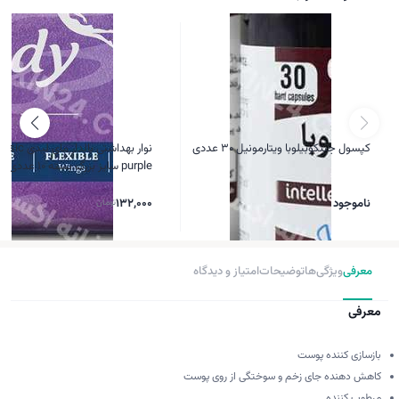
کپسول جینکوبیلوبا ویتارمونیل 30 عددی
نوار بهداشتی بالدار مای 
purple سایز بزرگ بسته 10 عددی
ناموجود
132,000
تومان
معرفی
ویژگی‌ها
توضیحات
امتیاز و دیدگاه
معرفی
بازسازی کننده پوست
کاهش دهنده جای زخم و سوختگی از روی پوست
مرطوب کننده