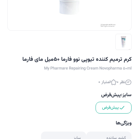
کرم ترمیم کننده تیوپی نوو فارما 50میل مای فارما
My Pharmare Repairing Cream Novopharma 50ml
نظر 0
امتیاز 0
سایز:
پیش‌فرض
پیش‌فرض
ویژگی‌ها
کشور سازنده
سایز