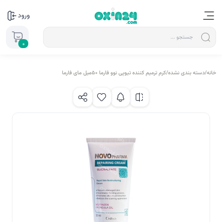
ورود
0
خانه
/
دسته بندی نشده
/
کرم ترمیم کننده تیوپی نوو فارما 50میل مای فارما