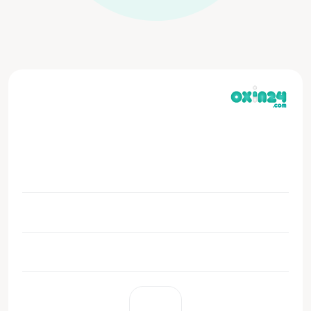
داروخانه دکتر زرگری (داروخانه اکسین) از اواخر مرداد ماه ۱۳۹۸
در شهر شیراز شروع به کار کرده و با هدف جلب رضایت مشتریان
و ارائه خدمات برتر همواره کوشیده‌ایم تا جزو برترین‌ها باشیم.
دسترسی‌ها
خدمات مشتریان
داروخانه اُکسین 24