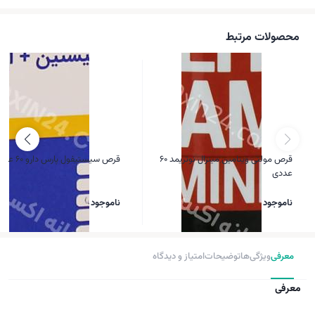
محصولات مرتبط
قرص مولتی ویتامین مینرال نوتریمد 60
قرص سیستیفول پارس دارو 60 عددی
عددی
ناموجود
ناموجود
معرفی
ویژگی‌ها
توضیحات
امتیاز و دیدگاه
معرفی