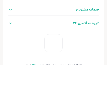
خدمات مشتریان
داروخانه اُکسین 24
کلیه حقوق این وب‌سایت متعلق به
اکسین‌24
است.
طراحی و توسعه:
فنـورا