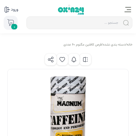
ورود
0
خانه
/
دسته بندی نشده
/
قرص کافئین مگنوم 60 عددی