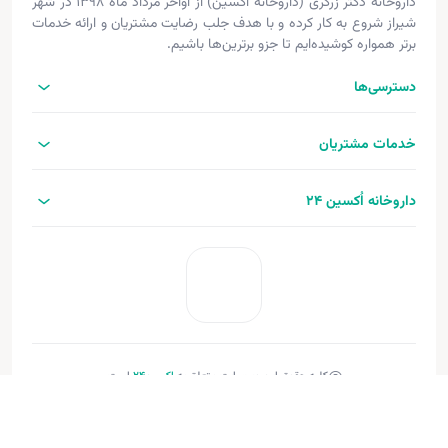
داروخانه دکتر زرگری (داروخانه اکسین) از اواخر مرداد ماه ۱۳۹۸ در شهر
شیراز شروع به کار کرده و با هدف جلب رضایت مشتریان و ارائه خدمات
برتر همواره کوشیده‌ایم تا جزو برترین‌ها باشیم.
دسترسی‌ها
خدمات مشتریان
داروخانه اُکسین 24
کلیه حقوق این وب‌سایت متعلق به
اکسین‌24
است.
طراحی و توسعه:
فنـورا