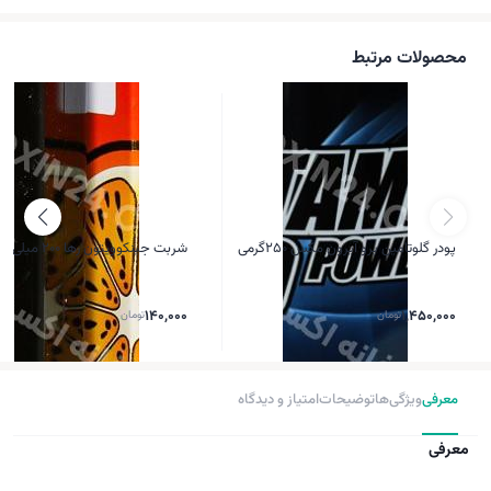
محصولات مرتبط
پودر گلوتامین پرو آیرون مکس 250گرمی
شربت جینکوویتون رها 200 میلی لیتر
1,450,000
تومان
140,000
تومان
معرفی
ویژگی‌ها
توضیحات
امتیاز و دیدگاه
معرفی