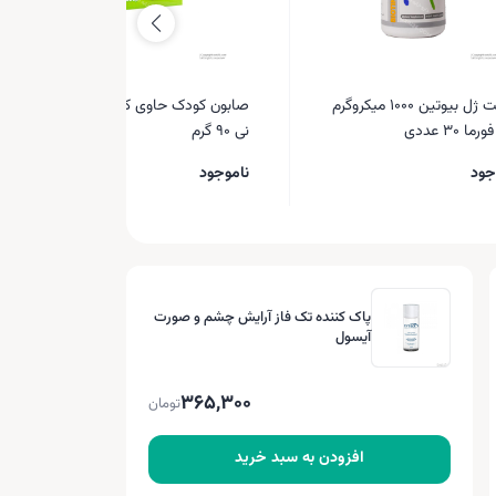
سافت ژل بیوتین 1000 میکروگرم
صابون کودک حاوی کالندولا نیو نی
ما 30 عددی
نی 90 گرم
جود
ناموجود
پاک کننده تک فاز آرایش چشم و صورت
آیسول
365,300
تومان
افزودن به سبد خرید