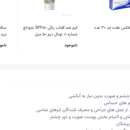
 هلث اید 30 عدد
کرم ضد آفتاب رنگی SPF50 بایوتاچ
شماره 01 توتال درم 50 میل
ترید فور
ناموجود
نامو
 چشم و صورت بدون نیاز به آبکشی
شم های حساس
د از عمل های جراحی و مصرف کنندگان لنزهای تماسی
انی و التیام بخش پوست صورت و دور چشم
پزشکان