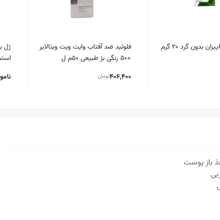
زان بدون گرد 20 گرم
فلوئید ضد آفتاب وایت ویت ویتالایر
ژل ب
+50 رنگی بژ طبیعی 50م ل
استم 
406,400
نامو
تومان
ذ باز پوست
بی
ی