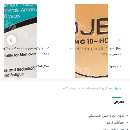
ویال خوراکی ژل رویال روژویت زیست
تخمیر 10 عدد
عدد
ناموجود
904,200
تومان
معرفی
ویژگی‌ها
توضیحات
امتیاز و دیدگاه
معرفی
بدون ایجاد حس چسبندگی
حفاطت از مو
جهت تقویت مو