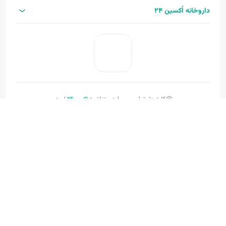
داروخانه اُکسین 24
کلیه حقوق این وب‌سایت متعلق به
اکسین‌24
است.
طراحی و توسعه:
فنـورا