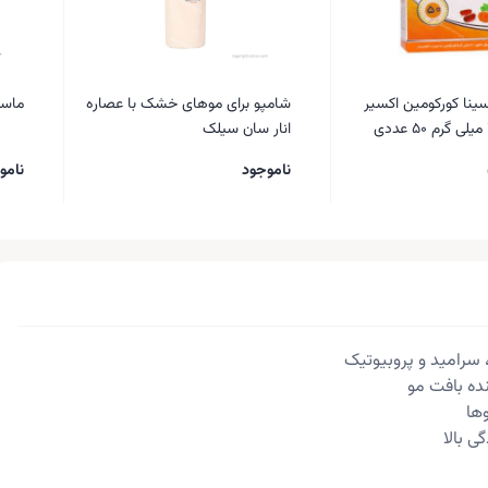
ینا کورکومین اکسیر
شامپو برای موهای خشک با عصاره
ماسک n95 دنا پنج 
انار سان سیلک
ناموجود
نامو
 سرامید و پروبیوتیک
نده بافت مو
ها
ی بالا