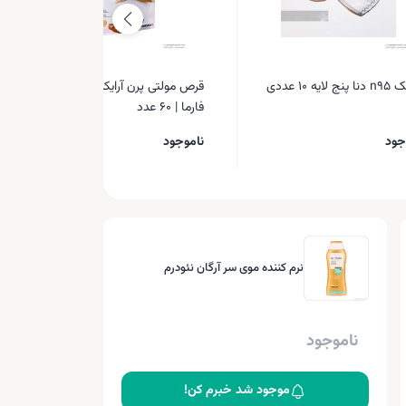
لایه 10 عددی
قرص مولتی پرن آرایکس اس تی پی
فارما | 60 عدد
جود
ناموجود
نرم کننده موی سر آرگان نئودرم
ناموجود
موجود شد خبرم کن!