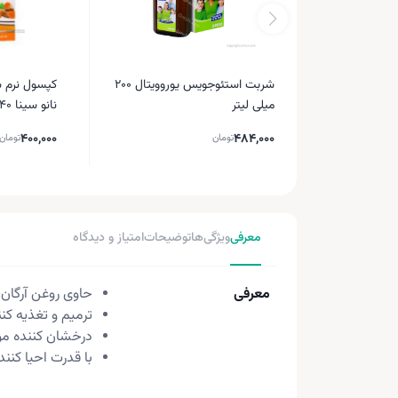
شربت استئوجویس یوروویتال ۲۰۰
کپسول نرم س
میلی لیتر
نانو سینا 40 میلی گرم 50 عددی
400,000
484,000
تومان
تومان
معرفی
ویژگی‌ها
توضیحات
امتیاز و دیدگاه
معرفی
حاوی روغن آرگان،
ترمیم و تغذیه کن
درخشان کننده مو
با قدرت احیا کنندگ