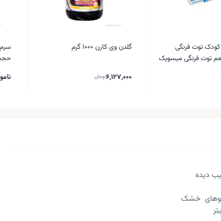
کودک توت فرنگی
گلدن وی کارن 1000 گرم
سرم 
عم توت فرنگی میسویک
حجم 30 میلی
6,127,000
نامو
تومان
یب دیده
 موهای خشک