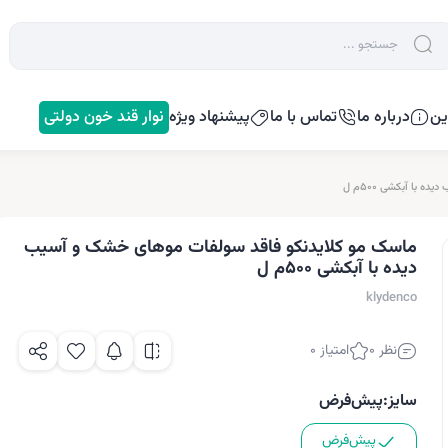
ین
درباره ما
تماس با ما
پیشنهاد ویژه
نوار قند خون دولتی
با آبکشی 500م ل
ماسک مو کلایدنکو فاقد سولفات موهای خشک و آسیب
دیده با آبکشی 500م ل
klydenco
نظر 0
امتیاز 0
سایز:
پیش‌فرض
پیش‌فرض