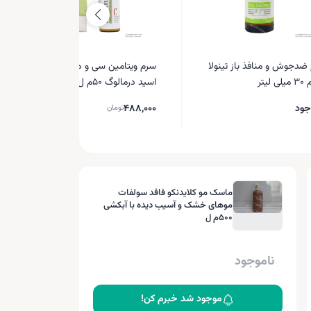
ضدجوش و منافذ باز تینولا
سرم ویتامین سی و هیالورونیک
 لیتر
اسید درمالوگ 50م ل
جود
488,000
تومان
ماسک مو کلایدنکو فاقد سولفات
موهای خشک و آسیب دیده با آبکشی
500م ل
ناموجود
موجود شد خبرم کن!