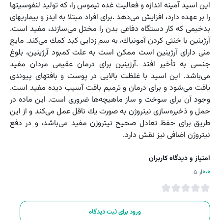
این اسید آمینه اندازه و فعالیت غده تیموس را، كه تولید لنفوسیتها
را بر عهده دارد، افزایش می‌دهد .برای افراد مبتلا به ایدز و بیماریهای
بدخیمی كه كار دستگاه دفاعی بدن را مختل می‌سازند، مفید است.
آرژینین با خنثی كردن آمونیاك، به سم زدایی كبد كمك می‌كند. مایع
منی دارای آرژینین است ممكن است به علت كمبود آرژینین، بلوغ
جنسی به تأخیر افتد .آرژینین برای درمان عقیمی مردان مفید
می‌باشد. این اسید با غلظت بالایی در پوست و بافتهای پیوندی
یافت می‌شود و برای درمان و ترمیم بافت آسیب دیده مفید است.
وجود آن برای سوخت و ساز ماهیچه‌ها ضروری است. این ماده در
حمل و ذخیره‌سازی نیتروژن به صورت یك ناقل عمل می‌كند و از این
طریق برای حفظ تعادل صحیح نیتروژن مفید می‌باشد، و در دفع
نیتروژن اضافی نیز نقش دارد.
امتیاز و دیدگاه کاربران
0.0
از 5
ورود برای ثبت دیدگاه