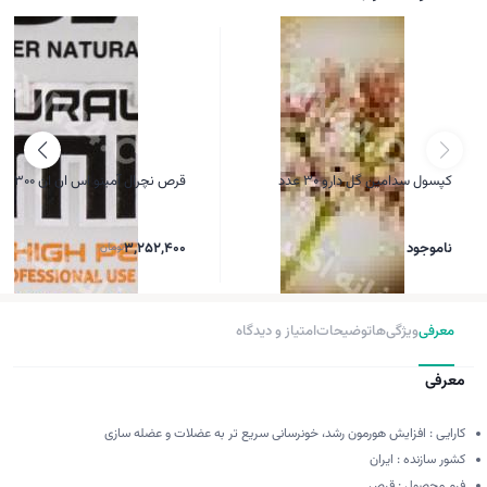
کپسول سدامین گل دارو 30 عدد
قرص نچرال آمینو اس ان ان 300 عددی
ناموجود
3,252,400
تومان
معرفی
ویژگی‌ها
توضیحات
امتیاز و دیدگاه
معرفی
كارایی : افزایش هورمون رشد، خونرسانی سریع تر به عضلات و عضله سازی
كشور سازنده : ایران
فرم محصول : قرص