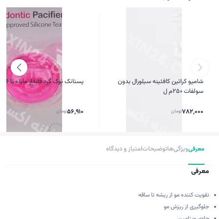
شامپو کراتین کافئینه سیلورال بدون
پستانک نوک گرد قابدار مایا 0 تا 6 ماه
سولفات 250م ل
782,000
تومان
56,910
تومان
معرفی
ویژگی‌ها
توضیحات
امتیاز و دیدگاه
معرفی
تقویت کننده مو از ریشه تا ساقه
جلوگیری از ریزش مو
حاوی ویتامین