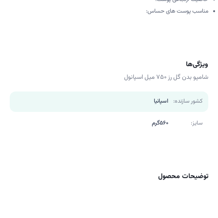
مناسب پوست های حساس:
ویژگی‌ها
شامپو بدن گل رز ۷۵۰ میل اسپانول
کشور سازنده:
اسپانیا
سایز:
560گرم
توضیحات محصول