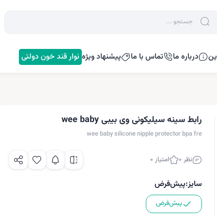
ین
درباره ما
تماس با ما
پیشنهاد ویژه
نوار قند خون دولتی
رابط سینه سیلیکونی وی بیبی wee baby
wee baby silicone nipple protector bpa fre
نظر 0
امتیاز 0
سایز:
پیش‌فرض
پیش‌فرض