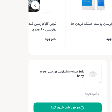
کرم آبرسان پوست خشک فریدن 50
قرص گلوکوزامین کندروئیتین فانتوم
نوتریشن 60 عددی
جود
ناموجود
رابط سینه سیلیکونی وی بیبی wee
baby
ناموجود
موجود شد خبرم کن!