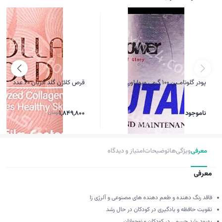
پودر گلوتامـین 100 گرمی ویواپاور
قرص کلاژن گلد آدریان 60 عدد
ناموجود
1,849,800
تومان
معرفی
ویژگی‌ها
توضیحات
امتیاز و دیدگاه
معرفی
فاقد رنگ دهنده و طعم دهنده های مصنوعی و آلرژی زا
تقویت حافظه و یادگیری در کودکان در حال رشد
بهبود رشد جسمی در کودکان و نوجوانان