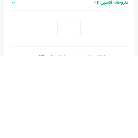
داروخانه اُکسین 24
کلیه حقوق این وب‌سایت متعلق به
اکسین‌24
است.
طراحی و توسعه:
فنـورا