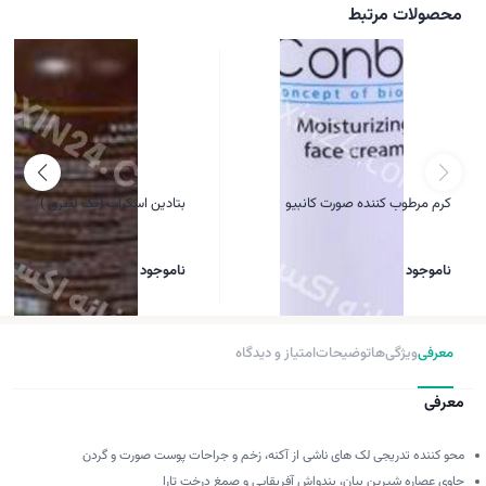
محصولات مرتبط
کرم مرطوب کننده صورت کانبیو
بتادین اسکراب (یک لیتری )
ناموجود
ناموجود
معرفی
ویژگی‌ها
توضیحات
امتیاز و دیدگاه
معرفی
محو کننده تدریجی لک های ناشی از آکنه، زخم و جراحات پوست صورت و گردن
حاوی عصاره شیرین بیان، بندواش آفریقایی و صمغ درخت تارا