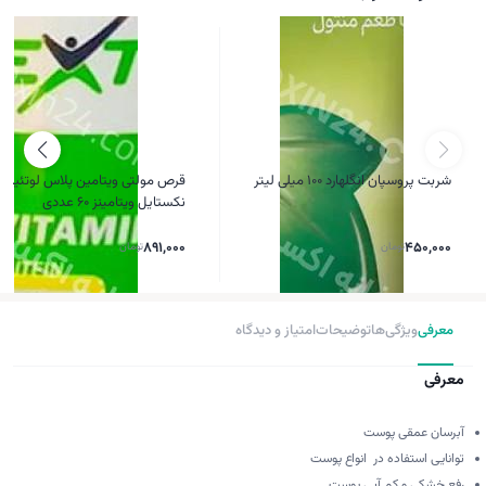
شربت پروسپان انگلهارد ۱۰۰ میلی لیتر
قرص مولتی ویتامین پلاس لوتئین
نکستایل ویتامینز 60 عددی
450,000
تومان
891,000
تومان
معرفی
ویژگی‌ها
توضیحات
امتیاز و دیدگاه
معرفی
آبرسان عمقی پوست
توانایی استفاده در انواع پوست
رفع خشکی و کم آبی پوست