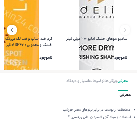
شامپو موهای خشک ادلیو 200 میلی لیتر
کرم ضد آفتاب و ضد لک بی‌رنگ پ
خشک و معمولی SPF30 لافارر
ناموجود
ناموجود
معرفی
ویژگی‌ها
توضیحات
امتیاز و دیدگاه
معرفی
محافظت از پوست در برابر پرتوهای مضر خورشید
استفاده از مواد آنتی اکسیدان نظیر ویتامین E