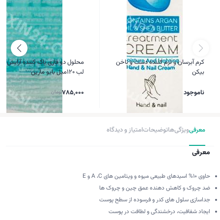
کرم آبرسان و نرم کننده دست و ناخن
محلول دو فازی پاک کننده آرایش چ
بیکن
لب 120میل بایو مارین
ناموجود
785,000
تومان
معرفی
ویژگی‌ها
توضیحات
امتیاز و دیدگاه
معرفی
حاوی ۱۰% اسیدهای طبیعی میوه و ویتامین های A ،C و E
ضد چروک و کاهش دهنده عمق چین و چروک ها
جداسازی سلول های کدر و فرسوده از سطح پوست
ایجاد شفافیت، درخشندگی و لطافت در پوست