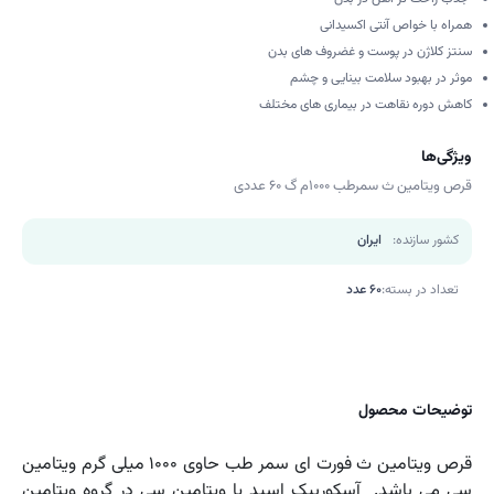
همراه با خواص آنتی اکسیدانی
سنتز کلاژن در پوست و غضروف های بدن
موثر در بهبود سلامت بینایی و چشم
کاهش دوره نقاهت در بیماری های مختلف
ویژگی‌ها
قرص ویتامین ث سمرطب 1000م گ 60 عددی
کشور سازنده:
ایران
تعداد در بسته:
60 عدد
توضیحات محصول
قرص ویتامین ث فورت ای سمر طب حاوی 1000 میلی گرم ویتامین
سی می باشد. آسکوربیک اسید یا ویتامین سی در گروه ویتامین