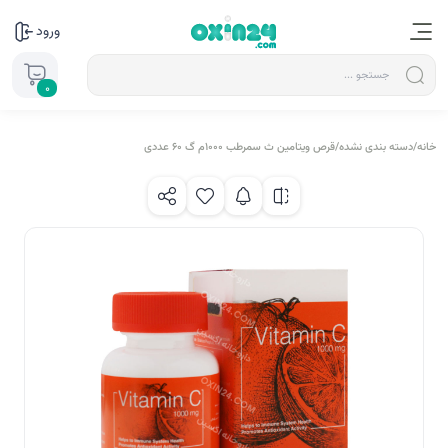
ورود
0
خانه
/
دسته بندی نشده
/
قرص ویتامین ث سمرطب 1000م گ 60 عددی