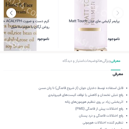
پرایمر آرایشی مای مدل Matt Touch
کرم دست و صورت LYPH
روغن آرگان با حجم 100 میل
ناموجود
ناموجود
معرفی
ویژگی‌ها
توضیحات
امتیاز و دیدگاه
معرفی
قابل استفاده توسط دختران جوان (از شروع قاعدگی) تا زنان مسن
رفع تنبلی تخمدان و کاهش یا توقف کیست‌های فیبروئیدی
اثربخشی زیاد بر روی تنظیم هورمون‌های زنانه
رفع اختلالات پیش از قاعدگی (PMS)
رفع اختلالات قاعدگی و درد پستان
تنظیم کننده اختلالات هورمونی