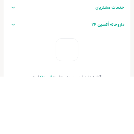
خدمات مشتریان
داروخانه اُکسین 24
کلیه حقوق این وب‌سایت متعلق به
اکسین‌24
است.
طراحی و توسعه:
فنـورا