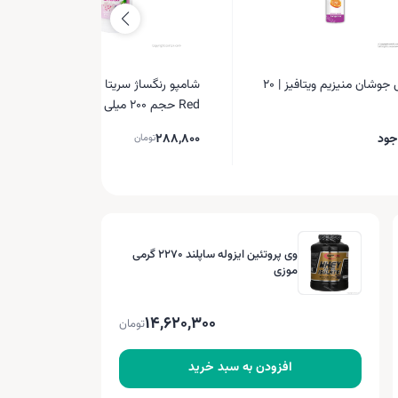
قرص جوشان منیزیم ویتافیز | 20
شامپو رنگساژ سریتا مدل Pure
Red حجم 200 میلی لیتر
جود
288,800
تومان
وی پروتئین ایزوله ساپلند 2270 گرمی
موزی
14,620,300
تومان
افزودن به سبد خرید