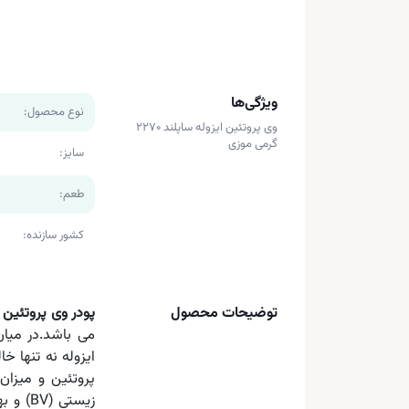
ویژگی‌ها
نوع محصول:
وی پروتئین ایزوله ساپلند 2270
گرمی موزی
سایز:
طعم:
کشور سازنده:
توضیحات محصول
پودر وی پروتئین ا
می باشد.در میان 
پروتئین و میزا