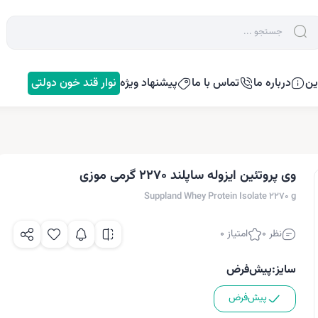
ین
درباره ما
تماس با ما
پیشنهاد ویژه
نوار قند خون دولتی
وی پروتئین ایزوله ساپلند 2270 گرمی موزی
Suppland Whey Protein Isolate 2270 g
نظر 0
امتیاز 0
سایز:
پیش‌فرض
پیش‌فرض