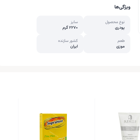
ویژگی‌ها
نوع محصول
سایز
پودری
2270 گرم
طعم
کشور سازنده
موزی
ایران