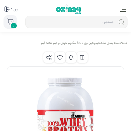
ورود
0
خانه
/
دسته بندی نشده
/
پروتئین وی 100% مگنوم کوکی و کرم 1818 گرم