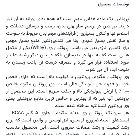
توضیحات محصول
پروتئین یک ماده غذایی مهم است که همه بطور روزانه به آن نیاز
دارند. پروتئین در ترمیم سلولهای بدن، ترمیم و بازسازی عضلات و
استخوانها و کنترل بسیاری از فرآیندهای مهم بدن مربوط به سوخت
و ساز نقش بسیار کلیدی ایفا می کند.پروتئین منبع بسیار مهمی
برای تامین انرژی بدن می باشد. پروتئین وی (Whey) یکی از مکمل
هایی است که نه تنها در بدنسازی بلکه در بین دیگر رشته ها نیز
مورد استفاده قرار می گیرد و مصرف درست آن باعث رسیدن به
نتیجه ایده آل می شود.
وی پروتئین مگنوم، پروتئینی با کیفیت بالا است که دارای طعمی
خوب و قدرت حل شوندگی عالی است. وی پروتئین مگنوم خالص
100 ٪ با ارزش بیولوژیکی بالا و جذب سریع است. این محصول از
پروتئین آب پنیر که از بهترین و خالص ترین منابع پروتئینی یعنی
وی پروتئین کنسانتره ساخته شده است.
هر سروینگ پروتئین وی 100% مگنوم حاوی 5 گرم BCAA –
اسیدهای آمینه ضروری لوسین، ایزولوسین و والین است که برای
رشد کیفیت و رشد عضلات ضروری است. این محصول مناسب
برای کسانی است که می خواهند رشد عضلات باکیفیت را ارتقاء