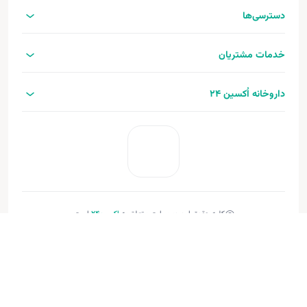
دسترسی‌ها
خدمات مشتریان
داروخانه اُکسین 24
کلیه حقوق این وب‌سایت متعلق به
اکسین‌24
است.
طراحی و توسعه:
فنـورا