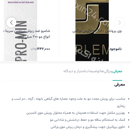
وی پروتئین 80% 2000گرمی لوکس
شامپو ضد ریزش پرومین سریتا من
انواع مو ۲۰۰ میلی لیتر
ناموجود
442,000
تومان
معرفی
ویژگی‌ها
توضیحات
امتیاز و دیدگاه
معرفی
مناسب برای رویش مجدد مو به علت وجود عصاره های گیاهی بابونه ، گزنه ، دم اسب و
رزماری
بهترین مکمل جهت استفاده همزمان به همراه محلول رویش موی لامینین
کمک به استحکام ساقه مو و حفظ درخشش و شادابی مو
حاوی پروکپیل جهت پیشگیری و درمان ریزش موی وراثتی