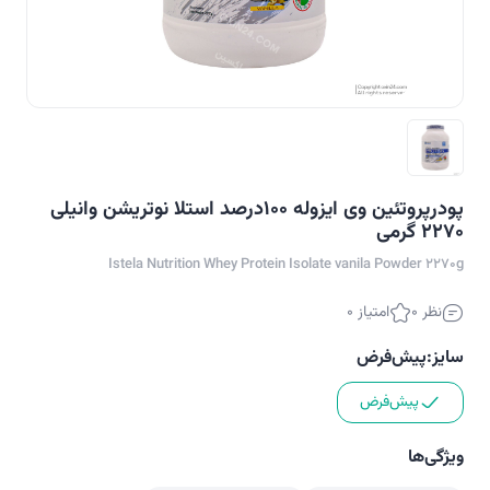
پودرپروتئین وی ایزوله 100درصد استلا نوتریشن وانیلی
2270 گرمی
Istela Nutrition Whey Protein Isolate vanila Powder 2270g
نظر 0
امتیاز 0
سایز:
پیش‌فرض
پیش‌فرض
ویژگی‌ها