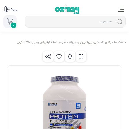
ورود
0
خانه
/
دسته بندی نشده
/
پودرپروتئین وی ایزوله 100درصد استلا نوتریشن وانیلی 2270 گرمی