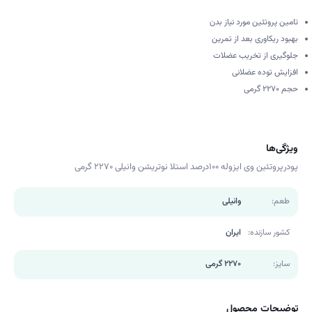
تامین پروتئین مورد نیاز بدن
بهبود ریکاوری بعد از تمرین
جلوگیری از تخریب عضلات
افزایش توده عضلانی
حجم 2270 گرمی
ویژگی‌ها
پودرپروتئین وی ایزوله 100درصد استلا نوتریشن وانیلی 2270 گرمی
طعم:
وانیلی
کشور سازنده:
ایران
سایز:
2270 گرمی
توضیحات محصول