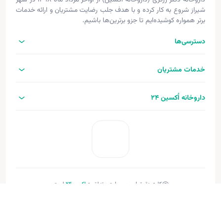
داروخانه دکتر زرگری (داروخانه اکسین) از اواخر مرداد ماه ۱۳۹۸ در شهر
شیراز شروع به کار کرده و با هدف جلب رضایت مشتریان و ارائه خدمات
برتر همواره کوشیده‌ایم تا جزو برترین‌ها باشیم.
دسترسی‌ها
خدمات مشتریان
داروخانه اُکسین 24
کلیه حقوق این وب‌سایت متعلق به
اکسین‌24
است.
طراحی و توسعه:
فنـورا