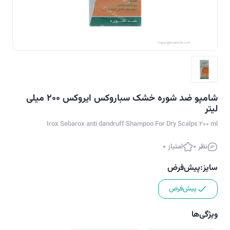
شامپو ضد شوره خشک سباروکس ایروکس ۲۰۰ میلی
لیتر
Irox Sebarox anti dandruff Shampoo For Dry Scalps 200 ml
نظر 0
امتیاز 0
سایز:
پیش‌فرض
پیش‌فرض
ویژگی‌ها