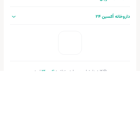
داروخانه اُکسین 24
کلیه حقوق این وب‌سایت متعلق به
اکسین‌24
است.
طراحی و توسعه:
فنـورا