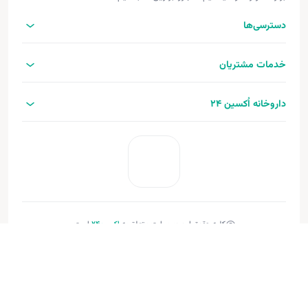
دسترسی‌ها
خدمات مشتریان
داروخانه اُکسین 24
کلیه حقوق این وب‌سایت متعلق به
اکسین‌24
است.
طراحی و توسعه:
فنـورا