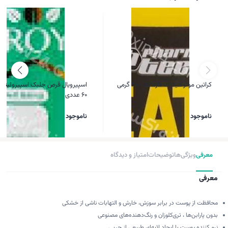
کراتین مونوهیدرات فارماتک 300 گرمی
اسپیرویال قرص جلبک اسپیرولینا 
60 عددی
ناموجود
ناموجود
معرفی
ویژگی‌ها
توضیحات
امتیاز و دیدگاه
معرفی
محافظت از پوست در برابر سوزش، خارش و التهابات ناشی از خشکی
بدون پارابن‌ها ، تری‌کلوزان و رنگ‌دهنده‌های مصنوعی
نرم کننده پوست با ایجاد لایه‌ای طبیعی از چربی