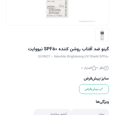
گینو ضد آفتاب روشن کننده SPF50 نیووایت
GUINOT – Newhite Brightening UV Shield SPF50
نظر 0
امتیاز 0
سایز:
پیش‌فرض
پیش‌فرض
ویژگی‌ها
سایز
کشور سازنده