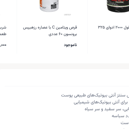
قرص آمینو فول 2000 ادوای 325
قرص ویتامین C با عصاره رزهیپس
شربت
برونسون 60 عددی
طعم پرتق
ناموجود
,000
یش سنتز آنتی بیوتیک‌های طبیعی پوست
رای آنتی بیوتیک‌های شیمیایی
هابی، سر سفید و سر سیاه
دد سباسه
وست