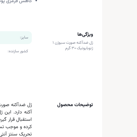
کاهش قرمزی پو
ویژگی‌ها
سایز:
ژل ضدآکنه صورت سبوژن 1
ژنوبایوتیک 30 گرم
کشور سازنده:
توضیحات محصول
آکنه دارد. این 
کرده و موجب تسر
تحریک سنتز آنت