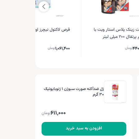
 زینک پلاس استار ویت با
قرص لاکتول نیچرز اونلی 30 عددی
ال 200 میلی لیتر
1,061,400
440
تومان
تومان
ژل ضدآکنه صورت سبوژن 1 ژنوبایوتیک
30 گرم
611,000
تومان
افزودن به سبد خرید