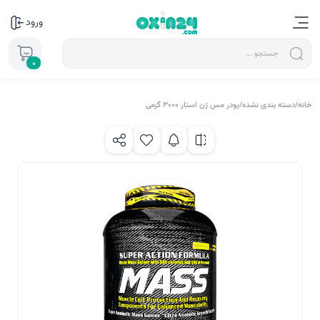
ورود
0
خانه
/
دسته بندی نشده
/
پودر مس ژن استار 3000 گرمی