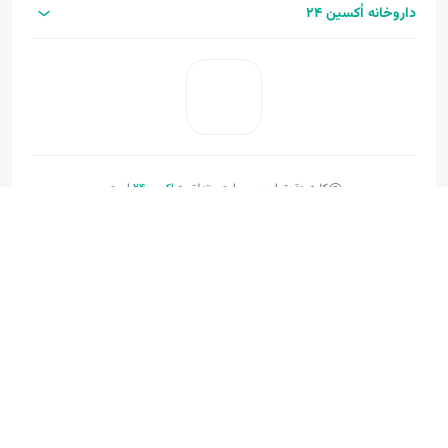
داروخانه اُکسین 24
کلیه حقوق این وب‌سایت متعلق به
اکسین‌24
است.
طراحی و توسعه:
فنـورا