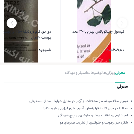
کپسول جینکوپلاس بهار پایا 30 عدد
دی دی کرم ورونیک +25 بژ رو
پوست 40م ل
209,100
تومان
ناموجود
معرفی
ویژگی‌ها
توضیحات
امتیاز و دیدگاه
معرفی
ترمیم ساقه مو شده و محافظت از آن را در مقابل شرایط نامطلوب محیطی
محافظ در برابر اشعه فرا بنفش، آسیب های فیزیکی، فر و دکلره
ایجاد نرمی و لطافت موها و جلوگیری از پیچ خوردگی
بازگرداندن رطوبت و جلوگیری از تخریب فیبرهای مو