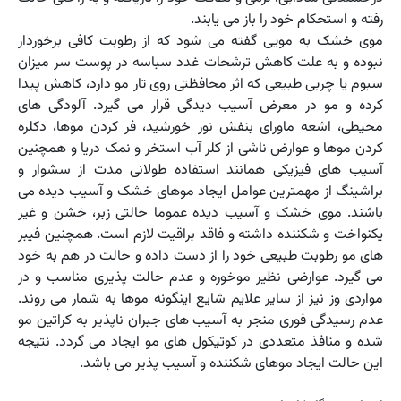
رفته و استحکام خود را باز می یابند.
موی خشک به مویی گفته می شود که از رطوبت کافی برخوردار
نبوده و به علت کاهش ترشحات غدد سباسه در پوست سر میزان
سبوم یا چربی طبیعی که اثر محافظتی روی تار مو دارد، کاهش پیدا
کرده و مو در معرض آسیب دیدگی قرار می گیرد. آلودگی های
محیطی، اشعه ماورای بنفش نور خورشید، فر کردن موها، دکلره
کردن موها و عوارض ناشی از کلر آب استخر و نمک دریا و همچنین
آسیب های فیزیکی همانند استفاده طولانی مدت از سشوار و
براشینگ از مهمترین عوامل ایجاد موهای خشک و آسیب دیده می
باشند. موی خشک و آسیب دیده عموما حالتی زبر، خشن و غیر
یکنواخت و شکننده داشته و فاقد براقیت لازم است. همچنین فیبر
های مو رطوبت طبیعی خود را از دست داده و حالت در هم به خود
می گیرد. عوارضی نظیر موخوره و عدم حالت پذیری مناسب و در
مواردی وز نیز از سایر علایم شایع اینگونه موها به شمار می روند.
عدم رسیدگی فوری منجر به آسیب های جبران ناپذیر به کراتین مو
شده و منافذ متعددی در کوتیکول های مو ایجاد می گردد. نتیجه
این حالت ایجاد موهای شکننده و آسیب پذیر می باشد.