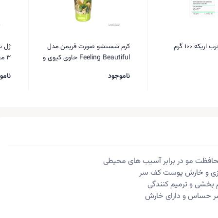
یکه 100 گرم
کرم شستشو صورت فریمن مدل
ژل ش
Feeling Beautiful حاوی کیوی و
۳ 
ماست حجم 150 میل
حساس ۱۵۰ 
ناموجود
نامو
محافظت مو در برابر آسیب های محیطی
مزی و خارش پوست كف سر
م بخشی و ترمیم کنندگی
 حساس و دارای خارش