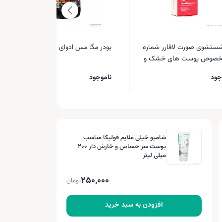
ستشوی صورت لافارر شماره
پودر مگا مس ادوای 4200 گرمی
مخصوص پوست های خشک و
میلی لیتر
جود
ناموجود
شامپو خیلی ملایم فولیکا مناسب
پوست سر حساس و خارش دار ۲۰۰
میلی لیتر
250,000
تومان
افزودن به سبد خرید