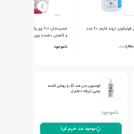
ولیکوژن اروند فارمد 60 عدد
خمیردندان 1×2 وی وان سفید کننده
و کاهش دهنده بوی بد دهان
1,960
ناموجود
تومان
لوسیون بدن ضد لک و روشن کننده
پمپی اریکه 500م ل
ناموجود
موجود شد خبرم کن!