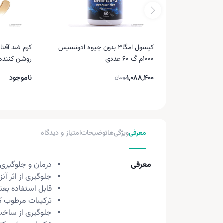
کپسول امگا3 بدون جیوه ادونسیس
کرم ضد آفتا
1000م گ 60 عددی
روشن کننده حجم 75
1,088,400
ناموجود
تومان
معرفی
ویژگی‌ها
توضیحات
امتیاز و دیدگاه
معرفی
درمان و جلوگیری ا
جلوگیری از اثر آنز
قابل استفاده بع
ترکیبات مرطوب ک
جلوگیری از ساخت