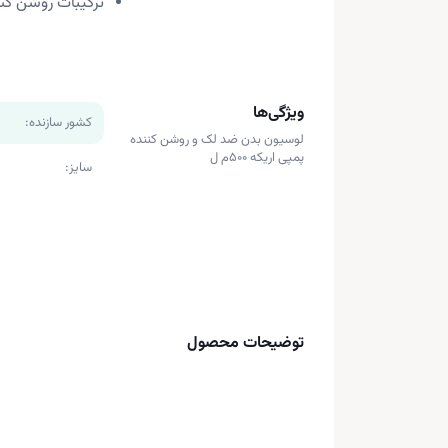
ترکیبات روشن کن
ویژگی‌ها
کشور سازنده:
لوسیون بدن ضد لک و روشن کننده
پمپی اریکه 500م ل
سایز:
توضیحات محصول