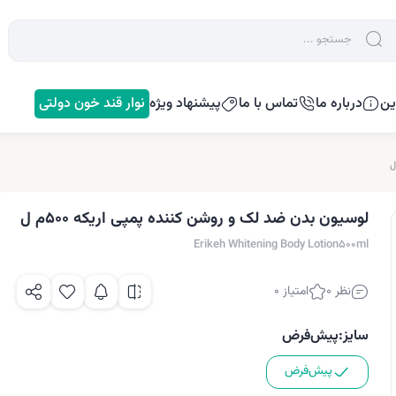
ین
درباره ما
تماس با ما
پیشنهاد ویژه
نوار قند خون دولتی
لوسیون بدن ضد لک و روشن کننده پمپی اریکه 500م ل
Erikeh Whitening Body Lotion500ml
نظر 0
امتیاز 0
سایز:
پیش‌فرض
پیش‌فرض