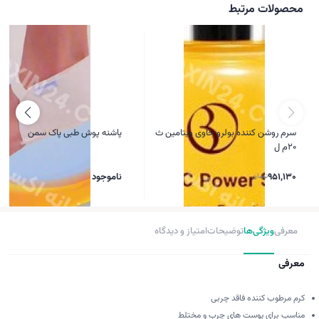
محصولات مرتبط
سرم روشن کننده بولرو حاوی ویتامین ث
پاشنه پوش طبی پاک سمن
20م ل
951,130
تومان
ناموجود
معرفی
ویژگی‌ها
توضیحات
امتیاز و دیدگاه
معرفی
کرم مرطوب کننده فاقد چربی
مناسب برای پوست های چرب و مختلط