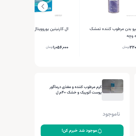
و بدن مرطوب کننده تمشک
ال کارنیتین یوروویتال 500 میلی گرم
 وچه
1,056,000
220
تومان
تومان
کرم مرطوب کننده و مغذی درماگور
پوست آتوپیک و خشک 40م ل
ناموجود
موجود شد خبرم کن!