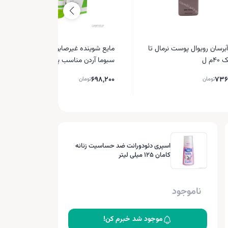
آبرسان رویوال پوست نرمال تا
مایع شوینده غیرصابونی صورت
م ل
سبوما آردن مناسب پوست چرب
698,200
736
تومان
تومان
اسپری دئودورانت ضد حساسیت زنانه
کامان 125 میلی لیتر
ناموجود
موجود شد خبرم کن!