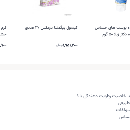
نده پوست های حساس
کپسول پیگمنتا درمکس 30 عددی
کرم 
ر ژیلا 50 گرم
خشک 40
,900
1,951,200
تومان
 خاصیت رطوبت دهندگی بالا
 طبیعی
سولفات
حساس