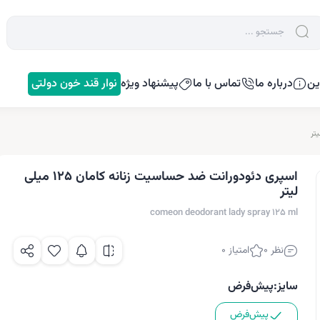
ین
درباره ما
تماس با ما
پیشنهاد ویژه
نوار قند خون دولتی
اسپری دئودورانت ضد حساسیت زنانه کامان 125 میلی
لیتر
comeon deodorant lady spray 125 ml
نظر 0
امتیاز 0
سایز:
پیش‌فرض
پیش‌فرض