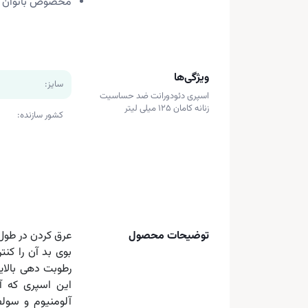
مخصوص بانوان
ویژگی‌ها
سایز:
اسپری دئودورانت ضد حساسیت
زنانه کامان 125 میلی لیتر
کشور سازنده:
توضیحات محصول
عرق کردن در طول 
بوی بد آن را کن
رطوبت دهی بالای
این اسپری که آ
آلومنیوم و سول