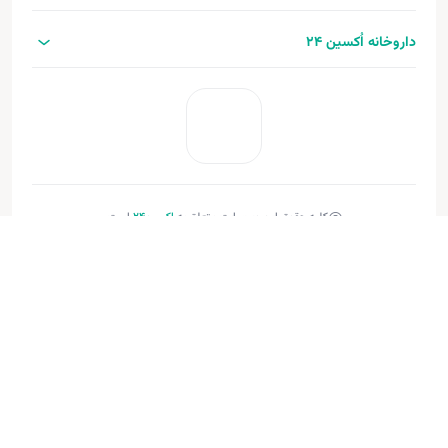
داروخانه اُکسین 24
کلیه حقوق این وب‌سایت متعلق به
اکسین‌24
است.
طراحی و توسعه:
فنـورا