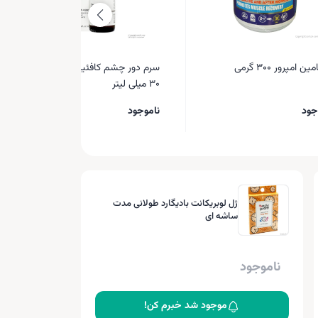
ین امپرور ۳۰۰ گرمی
سرم دور چشم کافئین 5% اوردینری
30 میلی لیتر
جود
ناموجود
ژل لوبریکانت بادیگارد طولانی مدت
ساشه ای
ناموجود
موجود شد خبرم کن!