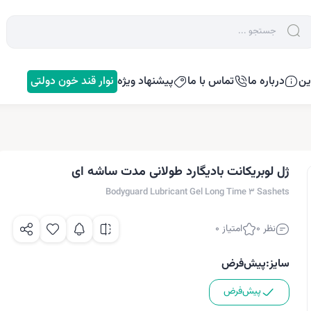
ین
درباره ما
تماس با ما
پیشنهاد ویژه
نوار قند خون دولتی
ژل لوبریکانت بادیگارد طولانی مدت ساشه ای
Bodyguard Lubricant Gel Long Time 3 Sashets
نظر 0
امتیاز 0
سایز:
پیش‌فرض
پیش‌فرض