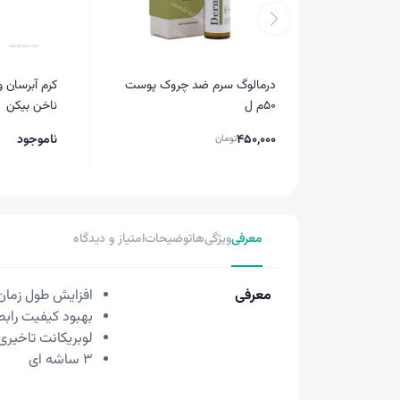
درمالوگ سرم ضد چروک پوست
کرم آبرسان 
50م ل
ناخن بیکن
450,000
ناموجود
تومان
معرفی
ویژگی‌ها
توضیحات
امتیاز و دیدگاه
معرفی
افزایش طول زمان 
بهبود کیفیت رابط
لوبریکانت تاخیری
3 ساشه ای