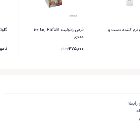
و نرم کننده دست و
قرص رافولیت Rafolit رها 100
گلوتام
عددی
275,000
نامو
تومان
رابطه
ه