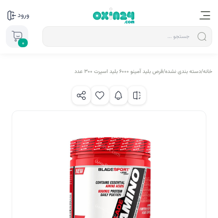
ورود
0
خانه
/
دسته بندی نشده
/
قرص بلید آمینو 6000 بلید اسپرت 300 عدد