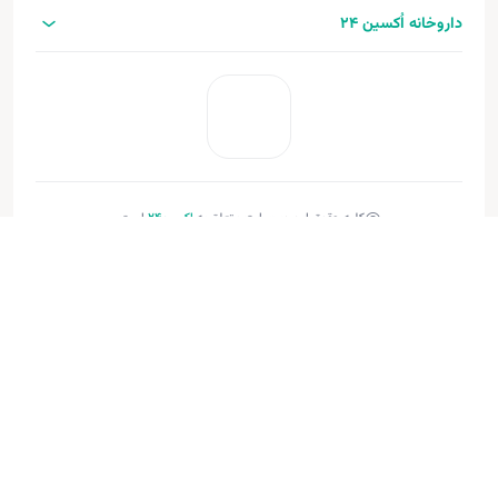
داروخانه اُکسین 24
کلیه حقوق این وب‌سایت متعلق به
اکسین‌24
است.
طراحی و توسعه:
فنـورا