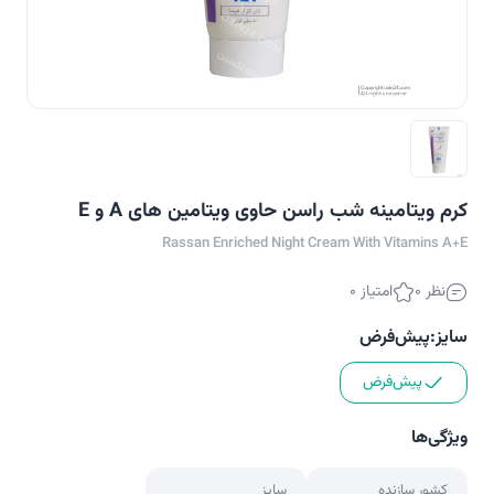
کرم ویتامینه شب راسن حاوی ویتامین های A و E
Rassan Enriched Night Cream With Vitamins A+E
نظر 0
امتیاز 0
سایز:
پیش‌فرض
پیش‌فرض
ویژگی‌ها
کشور سازنده
سایز