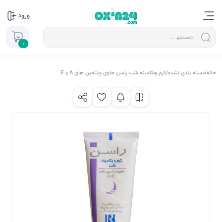
ورود
0
خانه
/
دسته بندی نشده
/
کرم ویتامینه شب راسن حاوی ویتامین های A و E