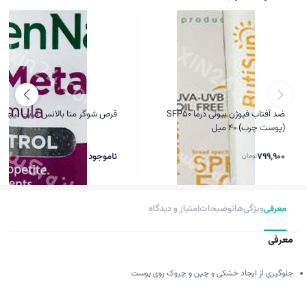
ضد آفتاب فیوژن بیوتی درما SFP50
قرص شوگر متا بالانس گرین نیچر 90 عدد
(پوست چرب) 40 میل
799,900
تومان
ناموجود
معرفی
ویژگی‌ها
توضیحات
امتیاز و دیدگاه
معرفی
جلوگیری از ایجاد خشکی و چین و چروک روی پوست