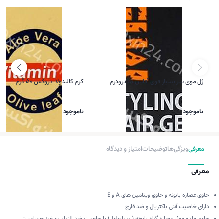
ژل موی سر بسیار قوی آقایان هیدرودرم
کرم کالندولا ایروکس 50 گرم
ناموجود
ناموجود
معرفی
ویژگی‌ها
توضیحات
امتیاز و دیدگاه
معرفی
حاوی عصاره بابونه و حاوی ویتامین های A و E
دارای خاصیت آنتی باکتریال و ضد قارچ
حاوی ماده موثر عصاره گیاه بابونه (بیسابولول) با خاصیت ضد التهاب و ضد حساسیت