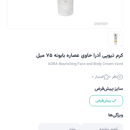
کرم تیوپی آدرا حاوی عصاره بابونه 75 میل
ADRA Nourishing Face and Body Cream 75ml
نظر 0
امتیاز 0
سایز:
پیش‌فرض
پیش‌فرض
ویژگی‌ها
کشور سازنده
سایز