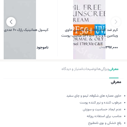
کرم ضد آفتاب فاقد رنگ لامینین حاوی
کپسول هماتینیک رازک 60 عددی
ویتامین E و C با +SPF50 مناسب پوست
معمولی و چرب حجم 50 میل
397,000
تومان
ناموجود
معرفی
ویژگی‌ها
توضیحات
امتیاز و دیدگاه
معرفی
حاوی عصاره های شکوفه، لیمو و چای سفید
مرطوب کننده و نرم کننده پوست
عدم ایجاد حساسیت و سوزش
مناسب برای استفاده روزانه
رفع خشکی و بوی نامطبوع