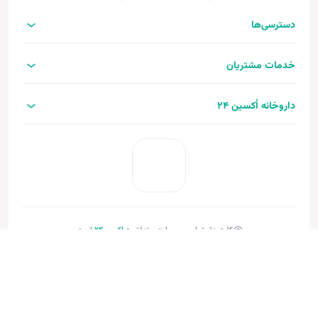
دسترسی‌ها
خدمات مشتریان
داروخانه اُکسین 24
کلیه حقوق این وب‌سایت متعلق به
اکسین‌24
است.
طراحی و توسعه:
فنـورا