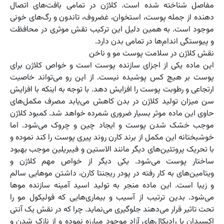
مفاصل شناخته شده است. کلاژن در تمامی بافت‌های اتصال
دهنده از جمله پوست، استخوان، غضروف، تاندون و رگ‌های خونی
موجود است. به همین دلیل این ترکیب نقش موثری در محافظت
و پیوستگی اندام‌ها در تمامی بدن دارد.
نقش کلاژن در سلامت پوست مو و ناخن
این ماده یکی از اجزای سازنده پوست است و خواص کلاژن برای
پوست بر هیچ کس پوشیده نیست. از این رو می‌تواند خاصیت
ارتجاعی و رطوبت پوست را افزایش دهد. با توجه به اینکه با افزایش
سن میزان تولید کلاژن در بدن کاهش می‎‌یابد مصرف مکمل‌های
حاوی این ماده موثر بسیار ضروری شمرده خواهد شد. کمبود کلاژن
موجب خشک شدن پوست و ایجاد چین و چروک می‌شود. اما
خوشبختانه این مکمل از برند کارن روند پیری پوست را کند نموده و
با تحریک پروتئین‌های دیگر مانند الاستین و فیبریلین موجب بهبود
ساختار پوست می‌شود. یکی دیگر از خواص مهم کلاژن و
ویتامین‌های به کار رفته در پودر ریجنتا کارن، داشتن موهایی سالم
و زیبا است. این ماده منجر به تولید اسید آمینه سازنده موها
می‌شود. بدین ترتیب از آسیب و بیماری‌هایی که فولیکول مو را
تحت تاثیر قرار می‌دهند جلوگیری می‌نماید. چرا که در نقش یک آنتی
اکسیدان با رادیکال‌های آزاد موجود مبارزه نموده و از نازک شدن و