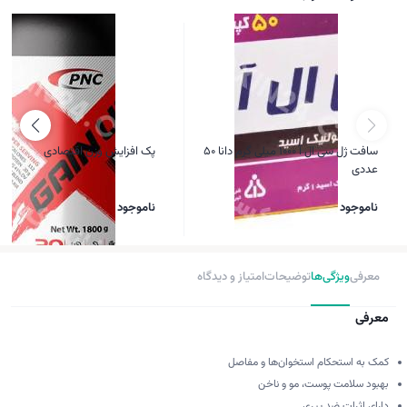
سافت ژل سی ال آ 1000 میلی گرم دانا 50
پک افزایش وزن اقتصادی
عددی
ناموجود
ناموجود
معرفی
ویژگی‌ها
توضیحات
امتیاز و دیدگاه
معرفی
کمک به استحکام استخوان‌ها و مفاصل
بهبود سلامت پوست، مو و ناخن
دارای اثرات ضد پیری