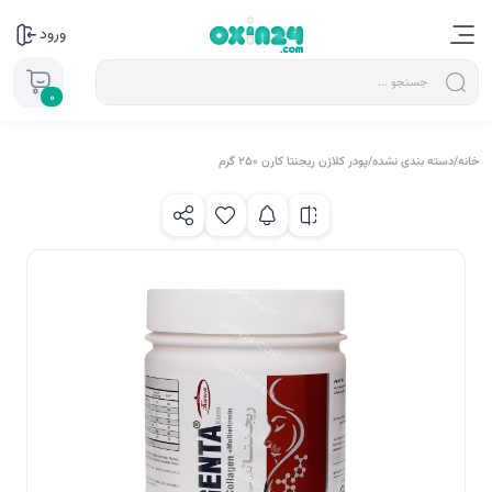
ورود
0
خانه
/
دسته بندی نشده
/
پودر کلاژن ریجنتا کارن 250 گرم