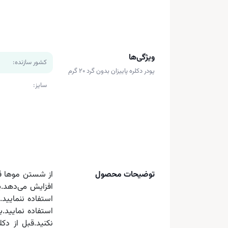
ویژگی‌ها
کشور سازنده:
پودر دکلره پاییزان بدون گرد 20 گرم
سایز:
توضیحات محصول
از شستن موها قب
افزایش می‌دهد.پ
استفاده ننمایید
استفاده نمایید.
نکنید.قبل از دک