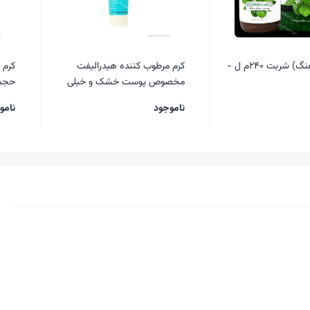
بارشان (بارهنگ) شربت 240م ل -
کرم مرطوب کننده هیدرالیفت
مخصوص پوست خشک و خیلی
حجم ml
خشک ای سی درمالیفت ۵۰ میلی
ناموجود
نامو
لیتر