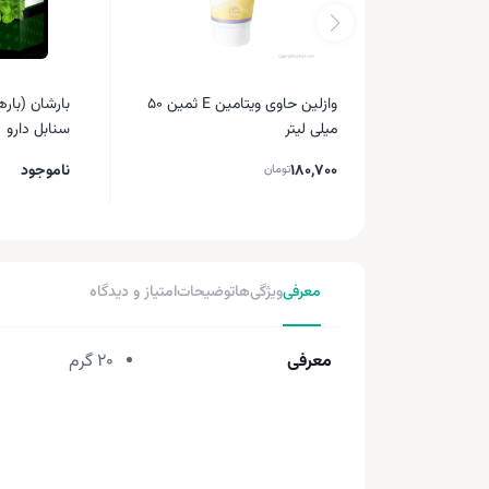
وازلین حاوی ویتامین E ثمین ۵۰
میلی لیتر
سنابل دارو
180,700
ناموجود
تومان
معرفی
ویژگی‌ها
توضیحات
امتیاز و دیدگاه
معرفی
20 گرم