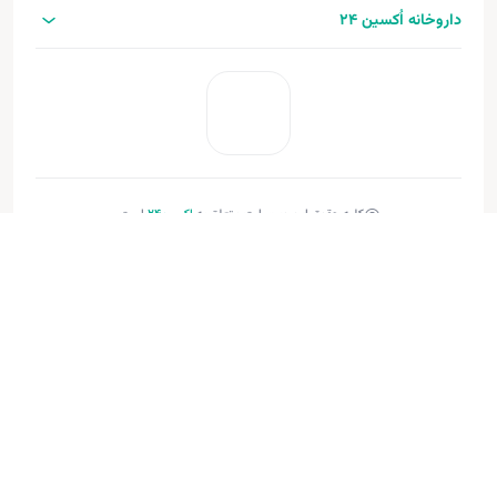
داروخانه اُکسین 24
کلیه حقوق این وب‌سایت متعلق به
اکسین‌24
است.
طراحی و توسعه:
فنـورا