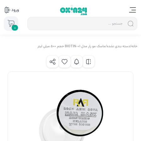
ورود
0
خانه
/
دسته بندی نشده
/
ماسک مو رار مدل BIOTIN-01 حجم 500 میلی لیتر