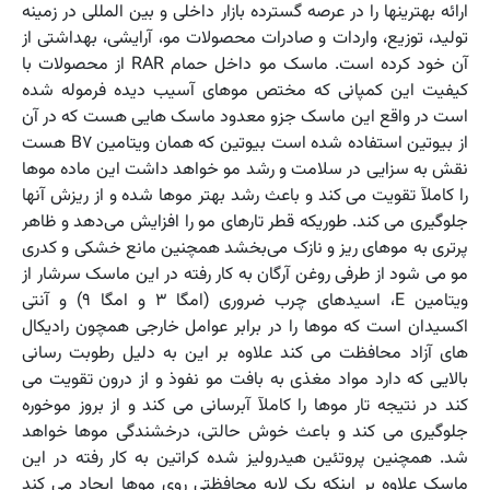
ارائه بهترینها را در عرصه گسترده بازار داخلی و بین المللی در زمینه
تولید، توزیع، واردات و صادرات محصولات مو، آرایشی، بهداشتی از
آن خود کرده است. ماسک مو داخل حمام RAR از محصولات با
کیفیت این کمپانی که مختص موهای آسیب دیده فرموله شده
است در واقع این ماسک جزو معدود ماسک هایی هست که در آن
از بیوتین استفاده شده است بیوتین که همان ویتامین B7 هست
نقش به سزایی در سلامت و رشد مو خواهد داشت این ماده موها
را کاملآ تقویت می کند و باعث رشد بهتر موها شده و از ریزش آنها
جلوگیری می کند. طوریکه قطر تارهای مو را افزایش می‌دهد و ظاهر
پرتری به موهای ریز و نازک می‌بخشد همچنین مانع خشکی و کدری
مو می شود از طرفی روغن آرگان به کار رفته در این ماسک سرشار از
ویتامین E، اسیدهای چرب ضروری (امگا 3 و امگا 9) و آنتی
اکسیدان است که موها را در برابر عوامل خارجی همچون رادیکال
های آزاد محافظت می کند علاوه بر این به دلیل رطوبت رسانی
بالایی که دارد مواد مغذی به بافت مو نفوذ و از درون تقویت می
کند در نتیجه تار موها را کاملآ آبرسانی می کند و از بروز موخوره
جلوگیری می کند و باعث خوش حالتی، درخشندگی موها خواهد
شد. همچنین پروتئین هیدرولیز شده کراتین به کار رفته در این
ماسک علاوه بر اینکه یک لایه محافظتی روی موها ایجاد می کند