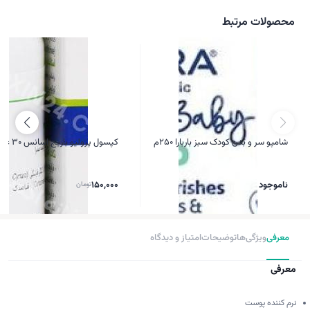
محصولات مرتبط
شامپو سر و بدن کودک سبز باربارا 250م
کپسول پرولیو باریج اسانس 30 عدد
ناموجود
150,000
تومان
معرفی
ویژگی‌ها
توضیحات
امتیاز و دیدگاه
معرفی
نرم کننده پوست