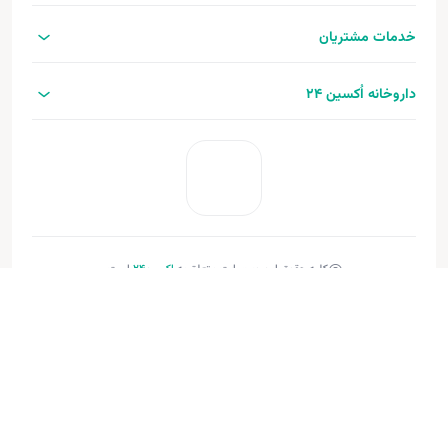
خدمات مشتریان
داروخانه اُکسین 24
کلیه حقوق این وب‌سایت متعلق به
اکسین‌24
است.
طراحی و توسعه:
فنـورا