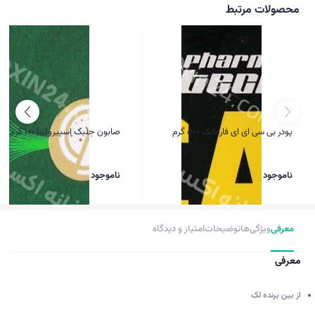
محصولات مرتبط
پودر بی سی ای ای فارماتک 500 گرم
صابون جلبک اسپیرولینا 100 گرم
ناموجود
ناموجود
معرفی
ویژگی‌ها
توضیحات
امتیاز و دیدگاه
معرفی
از بین برنده لک