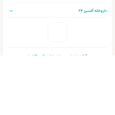
داروخانه اُکسین 24
کلیه حقوق این وب‌سایت متعلق به
اکسین‌24
است.
طراحی و توسعه:
فنـورا