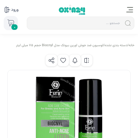
ورود
0
خانه
/
دسته بندی نشده
/
لوسیون ضد جوش اورین بیوتک مدل Biocnyl حجم 75 میلی لیتر