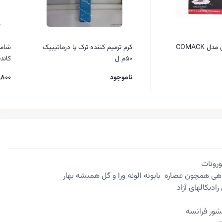
COMACK
کرم ترمیم کننده ترک پا درماتیپیک
شامپو
50م ل
کاندید
ناموجود
,800
رونات
هی همچون عصاره بابونه الوئه ورا و گل همیشه بهار
ادیکالهای آزاد
ور فرانسه