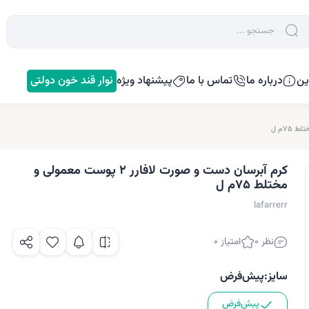
ین
درباره ما
تماس با ما
پیشنهاد ویژه
نوار قند خون دولتی
کرم آبرسان دست و صورت لافارر 2 پوست معمولی و
مختلط 75م ل
lafarrerr
نظر 0
امتیاز 0
سایز:
پیش‌فرض
پیش‌فرض