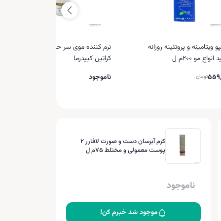
 ویتامینه و پروتئینه روزانه
نرم کننده موی سر حاوی کافئین و
 انواع مو 200م ل
کراتین کپیدرما
559
ناموجود
تومان
کرم آبرسان دست و صورت لافارر 2
پوست معمولی و مختلط 75م ل
ناموجود
موجود شد خبرم کن!