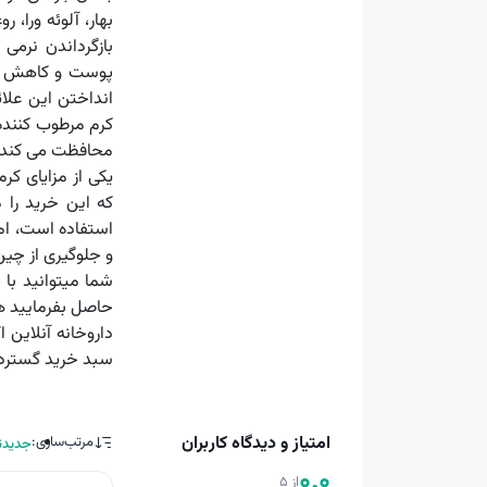
بهار، آلوئه ورا، 
بازگرداندن نرمی 
پوست و کاهش عوا
انداختن این علا
کرم مرطوب کننده 
محافظت می کند، 
یکی از مزایای ک
که این خرید را 
استفاده است، ام
و جلوگیری از چین
شما میتوانید با 
حاصل بفرمایید ه
داروخانه آنلاین 
سبد خرید گسترده
امتیاز و دیدگاه کاربران
مرتب‌سازی:
جدیدت
0.0
از 5