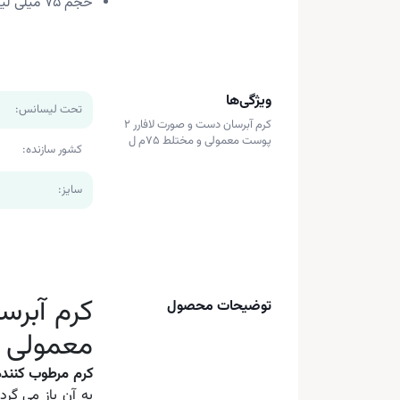
حجم 75 میلی لیتر
ویژگی‌ها
تحت لیسانس:
کرم آبرسان دست و صورت لافارر 2
پوست معمولی و مختلط 75م ل
کشور سازنده:
سایز:
توضیحات محصول
معمولی 
کرم مرطوب کننده 
به آن باز می گر