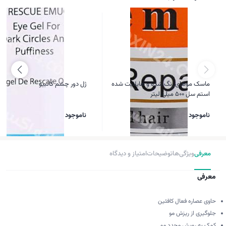
ماسک موهای رنگ شده و هایلایت شده
ژل دور چشم کانبیو
استم سل 500 میلی لیتر
ناموجود
ناموجود
معرفی
ویژگی‌ها
توضیحات
امتیاز و دیدگاه
معرفی
حاوی عصاره فعال کافئین
جلوگیری از ریزش مو
کمک به رویش مجدد مو